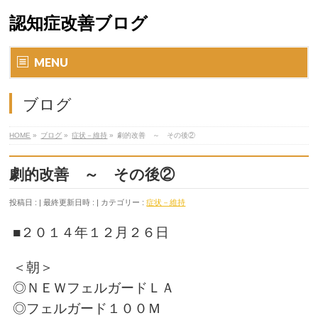
認知症改善ブログ
MENU
ブログ
HOME
»
ブログ
»
症状－維持
»
劇的改善 ～ その後②
劇的改善 ～ その後②
投稿日 :
最終更新日時 :
カテゴリー :
症状－維持
■２０１４年１２月２６日
＜朝＞
◎ＮＥＷフェルガードＬＡ
◎フェルガード１００Ｍ